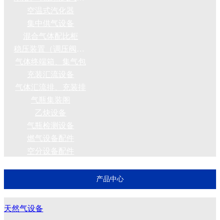
空温式汽化器
集中供气设备
混合气体配比柜
稳压装置（调压阀组）
气体终端箱、集气包
充装汇流设备
气体汇流排、充装排
气瓶集装阁
乙炔设备
气瓶检测设备
燃气设备配件
空分设备配件
产品中心
天然气设备