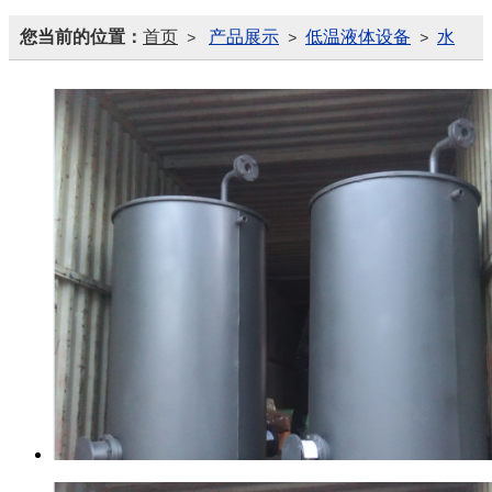
您当前的位置：
首页
产品展示
低温液体设备
水
>
>
>
浴、电加热式汽化器