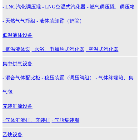
- LNG汽化调压撬
- LNG空温式汽化器
- 燃气调压撬、调压箱
- 天然气气瓶组
- 液体装卸臂（鹤管）
低温液体设备
- 低温液体泵
- 水浴、电加热式汽化器
- 空温式汽化器
集中供气设备
- 混合气体配比柜
- 稳压装置（调压阀组）
- 气体终端箱、集
气包
充装汇流设备
- 气体汇流排、充装排
- 气瓶集装阁
乙炔设备