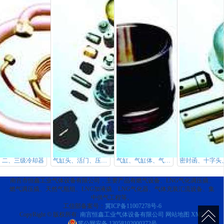
、二、三级冷却器
气缸头、活门、压架、顶丝
气缸、气缸体、气缸套
南宫市恒鑫工业气体设备有限公司，主要产品有燃气设备、LNG气化调压撬、
燃气调压撬、天然气瓶组、LNG加液撬、LNG气化器、气体充装汇流设备、集
中供气工程等。
工信部备案号：
冀ICP备11007278号-6
CopyRight © 版权所有:
南宫恒鑫工业气体设备有限公司
网站地图
XML
冀公网安备
13058102000372号