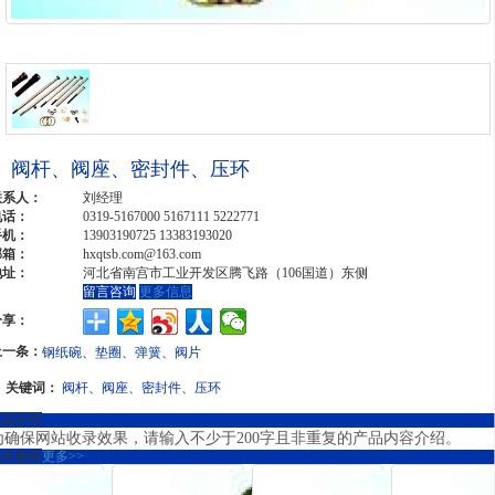
阀杆、阀座、密封件、压环
联系人：
刘经理
电话：
0319-5167000 5167111 5222771
手机：
13903190725 13383193020
邮箱：
hxqtsb.com@163.com
地址：
河北省南宫市工业开发区腾飞路（106国道）东侧
留言咨询
更多信息
分享：
上一条：
钢纸碗、垫圈、弹簧、阀片
关键词：
阀杆、阀座、密封件、压环
产品介绍
为确保网站收录效果，请输入不少于200字且非重复的产品内容介绍。
相关推荐
更多>>